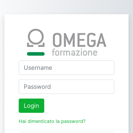
Vai al contenuto principale
Login su FAD 
Vai a creazione account
Username
Password
Login
Hai dimenticato la password?